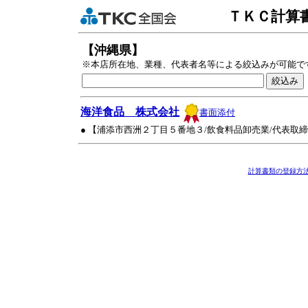
ＴＫＣ計算
【沖縄県】
※本店所在地、業種、代表者名等による絞込みが可能で
海洋食品 株式会社
書面添付
● 【浦添市西洲２丁目５番地３/飲食料品卸売業/代表取
計算書類の登録方