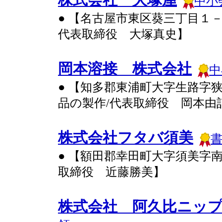
中小
● 【名古屋市東区葵三丁目１
代表取締役 大塚真史】
岡本溶接 株式会社
中
● 【知多郡東浦町大字生路字
品の製作/代表取締役 岡本由
株式会社フタバ須美
● 【額田郡幸田町大字須美字
取締役 近藤勝美】
株式会社 阿久比ニッ