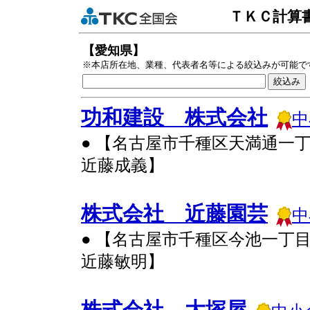
ＴＫＣ計算
【愛知県】
※本店所在地、業種、代表者名等による絞込みが可能で
功和建設 株式会社
中
● 【名古屋市千種区天満通一
近藤成義】
株式会社 近藤園芸
中
● 【名古屋市千種区今池一丁
近藤敏明】
株式会社 大塚屋