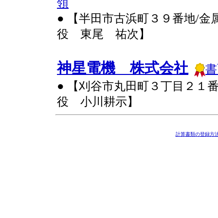
領
● 【半田市古浜町３９番地/
役 東尾 祐次】
神星電機 株式会社
書
● 【刈谷市丸田町３丁目２１
役 小川耕示】
計算書類の登録方