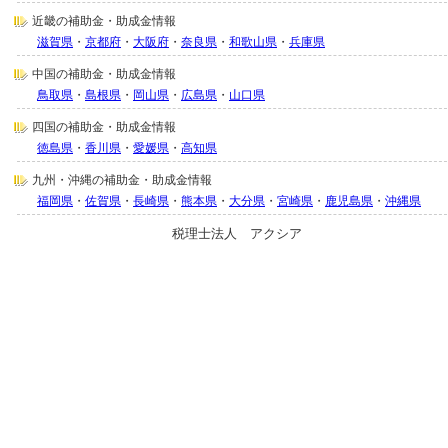
近畿の補助金・助成金情報
滋賀県
・
京都府
・
大阪府
・
奈良県
・
和歌山県
・
兵庫県
中国の補助金・助成金情報
鳥取県
・
島根県
・
岡山県
・
広島県
・
山口県
四国の補助金・助成金情報
徳島県
・
香川県
・
愛媛県
・
高知県
九州・沖縄の補助金・助成金情報
福岡県
・
佐賀県
・
長崎県
・
熊本県
・
大分県
・
宮崎県
・
鹿児島県
・
沖縄県
税理士法人 アクシア