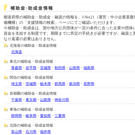
都道府県の補助金・助成金・融資の情報を、J-Net21（運営：中小企業基盤
備機構）の「支援情報の検索」ページにてご確認いただけます。
※補助金・助成金は、国や地方公共団体が一定の条件に合った企業や団体
資金を支給する制度です。期限までに所定の手続きが必要ですが、融資と
なり返還の必要はありません。
北海道の補助金・助成金情報
北海道
東北の補助金・助成金情報
青森県
・
岩手県
・
宮城県
・
秋田県
・
山形県
・
福島県
関信の補助金・助成金情報
埼玉県
・
茨城県
・
栃木県
・
群馬県
・
新潟県
・
長野県
首都圏の補助金・助成金情報
千葉県
・
東京都
・
山梨県
・
神奈川県
東海の補助金・助成金情報
静岡県
・
岐阜県
・
愛知県
・
三重県
北陸の補助金・助成金情報
富山県
・
石川県
・
福井県