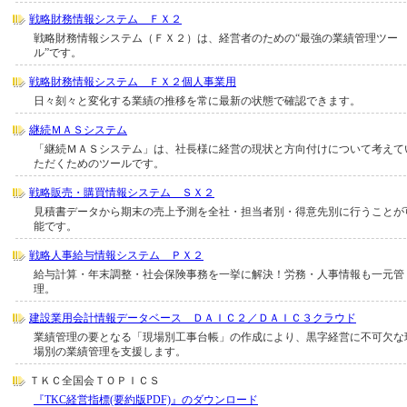
戦略財務情報システム ＦＸ２
戦略財務情報システム（ＦＸ２）は、経営者のための“最強の業績管理ツー
ル”です。
戦略財務情報システム ＦＸ２個人事業用
日々刻々と変化する業績の推移を常に最新の状態で確認できます。
継続ＭＡＳシステム
「継続ＭＡＳシステム」は、社長様に経営の現状と方向付けについて考えて
ただくためのツールです。
戦略販売・購買情報システム ＳＸ２
見積書データから期末の売上予測を全社・担当者別・得意先別に行うことが
能です。
戦略人事給与情報システム ＰＸ２
給与計算・年末調整・社会保険事務を一挙に解決！労務・人事情報も一元管
理。
建設業用会計情報データベース ＤＡＩＣ２／ＤＡＩＣ３クラウド
業績管理の要となる「現場別工事台帳」の作成により、黒字経営に不可欠な
場別の業績管理を支援します。
ＴＫＣ全国会ＴＯＰＩＣＳ
『TKC経営指標(要約版PDF)』のダウンロード