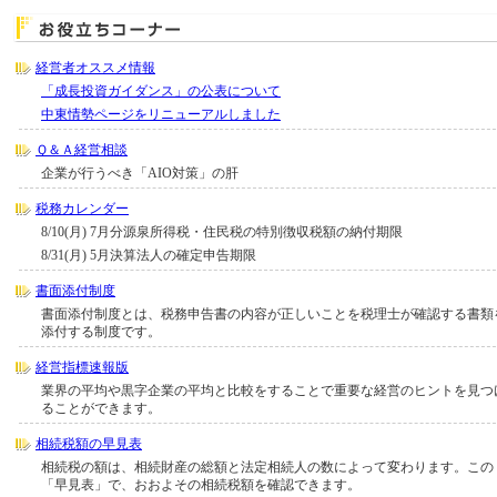
経営者オススメ情報
「成長投資ガイダンス」の公表について
中東情勢ページをリニューアルしました
Ｑ＆Ａ経営相談
企業が行うべき「AIO対策」の肝
税務カレンダー
8/10(月) 7月分源泉所得税・住民税の特別徴収税額の納付期限
8/31(月) 5月決算法人の確定申告期限
書面添付制度
書面添付制度とは、税務申告書の内容が正しいことを税理士が確認する書類
添付する制度です。
経営指標速報版
業界の平均や黒字企業の平均と比較をすることで重要な経営のヒントを見つ
ることができます。
相続税額の早見表
相続税の額は、相続財産の総額と法定相続人の数によって変わります。この
「早見表」で、おおよその相続税額を確認できます。