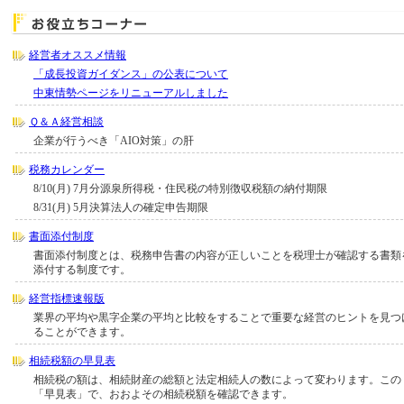
経営者オススメ情報
「成長投資ガイダンス」の公表について
中東情勢ページをリニューアルしました
Ｑ＆Ａ経営相談
企業が行うべき「AIO対策」の肝
税務カレンダー
8/10(月) 7月分源泉所得税・住民税の特別徴収税額の納付期限
8/31(月) 5月決算法人の確定申告期限
書面添付制度
書面添付制度とは、税務申告書の内容が正しいことを税理士が確認する書類
添付する制度です。
経営指標速報版
業界の平均や黒字企業の平均と比較をすることで重要な経営のヒントを見つ
ることができます。
相続税額の早見表
相続税の額は、相続財産の総額と法定相続人の数によって変わります。この
「早見表」で、おおよその相続税額を確認できます。