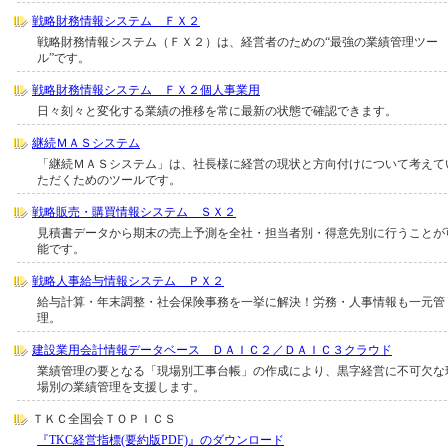
戦略財務情報システム ＦＸ２
戦略財務情報システム（ＦＸ２）は、経営者のための“最強の業績管理ツー
ル”です。
戦略財務情報システム ＦＸ２個人事業用
日々刻々と変化する業績の推移を常に最新の状態で確認できます。
継続ＭＡＳシステム
「継続ＭＡＳシステム」は、社長様に経営の現状と方向付けについて考えて
ただくためのツールです。
戦略販売・購買情報システム ＳＸ２
見積書データから期末の売上予測を全社・担当者別・得意先別に行うことが
能です。
戦略人事給与情報システム ＰＸ２
給与計算・年末調整・社会保険事務を一挙に解決！労務・人事情報も一元管
理。
建設業用会計情報データベース ＤＡＩＣ２／ＤＡＩＣ３クラウド
業績管理の要となる「現場別工事台帳」の作成により、黒字経営に不可欠な
場別の業績管理を支援します。
ＴＫＣ全国会ＴＯＰＩＣＳ
『TKC経営指標(要約版PDF)』のダウンロード