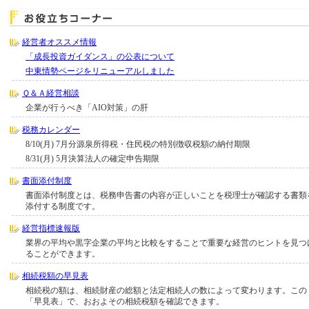
経営者オススメ情報
「成長投資ガイダンス」の公表について
中東情勢ページをリニューアルしました
Ｑ＆Ａ経営相談
企業が行うべき「AIO対策」の肝
税務カレンダー
8/10(月) 7月分源泉所得税・住民税の特別徴収税額の納付期限
8/31(月) 5月決算法人の確定申告期限
書面添付制度
書面添付制度とは、税務申告書の内容が正しいことを税理士が確認する書類
添付する制度です。
経営指標速報版
業界の平均や黒字企業の平均と比較をすることで重要な経営のヒントを見つ
ることができます。
相続税額の早見表
相続税の額は、相続財産の総額と法定相続人の数によって変わります。この
「早見表」で、おおよその相続税額を確認できます。