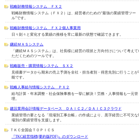
戦略財務情報システム ＦＸ２
戦略財務情報システム（ＦＸ２）は、経営者のための“最強の業績管理ツー
ル”です。
戦略財務情報システム ＦＸ２個人事業用
日々刻々と変化する業績の推移を常に最新の状態で確認できます。
継続ＭＡＳシステム
「継続ＭＡＳシステム」は、社長様に経営の現状と方向付けについて考えて
ただくためのツールです。
戦略販売・購買情報システム ＳＸ２
見積書データから期末の売上予測を全社・担当者別・得意先別に行うことが
能です。
戦略人事給与情報システム ＰＸ２
給与計算・年末調整・社会保険事務を一挙に解決！労務・人事情報も一元管
理。
建設業用会計情報データベース ＤＡＩＣ２／ＤＡＩＣ３クラウド
業績管理の要となる「現場別工事台帳」の作成により、黒字経営に不可欠な
場別の業績管理を支援します。
ＴＫＣ全国会ＴＯＰＩＣＳ
『TKC経営指標(要約版PDF)』のダウンロード